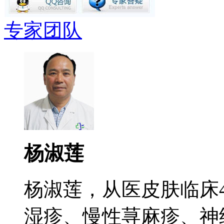
专家团队
杨淑莲
杨淑莲，从医皮肤临床
湿疹、慢性荨麻疹、神