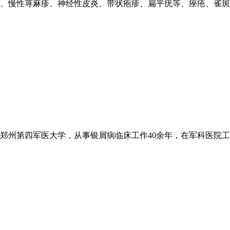
、慢性荨麻疹、神经性皮炎、带状疱疹、扁平疣等、痤疮、雀斑、
州第四军医大学，从事银屑病临床工作40余年，在军科医院工作3