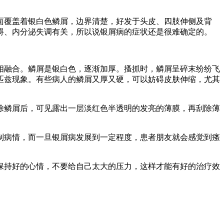
面覆盖着银白色鳞屑，边界清楚，好发于头皮、四肢伸侧及背
碍、内分泌失调有关，所以说银屑病的症状还是很难确定的。
相融合。鳞屑是银白色，逐渐加厚。搔抓时，鳞屑呈碎末纷纷飞
匹兹现象。有些病人的鳞屑又厚又硬，可以妨碍皮肤伸缩，尤其
除鳞屑后，可见露出一层淡红色半透明的发亮的薄膜，再刮除薄
制病情，而一旦银屑病发展到一定程度，患者朋友就会感觉到瘙
保持好的心情，不要给自己太大的压力，这样才能有好的治疗效