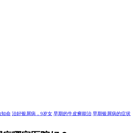
助知命
治好银屑病，9岁女
早期的牛皮癣能治
早期银屑病的症状