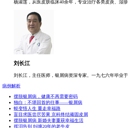
杨淑莲，从医皮肤临床40余年，专业治疗各类皮炎、湿疹
刘长江
刘长江，主任医师，银屑病资深专家。一九七六年毕业于郑
病例解析
摆脱银屑病，健康不再需要密码
独白：不堪回首的往事——银屑病
蜕变悟人生 重走幸福路
盲目求医尝尽苦果 京科终结顽固皮屑
摆脱银屑病 新婚夫妻重获幸福生活
挥泪告别 纠缠20年的老牛皮