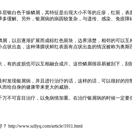
多层银白色干燥鳞屑，其特征是出现大小不等的丘疹，红斑，表
季多缓解。另外，银屑病的病因较复杂，与遗传、感染、免疫障
鳞屑，以后逐渐扩展而成棕红色斑块，边界清楚，相邻的可以互
小点状出血，这种薄膜状鲜红表面有点状出血的情况被称为奥斯
大，有的皮损也可以互相融合成片。这些鳞屑很容易被刮下，刮
及时发现银屑病，并且进行治疗的话，这样的话，可以很好的控
从而给自身的健康带来更大的威胁。
千万不可盲目治疗，以免病情加重。在治疗银屑病的时候一定要
zllyq.com/article/1911.html