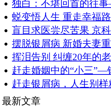
独白：不堪回首的往事
蜕变悟人生 重走幸福路
盲目求医尝尽苦果 京
摆脱银屑病 新婚夫妻
挥泪告别 纠缠20年的
赶走婚姻中的“小三”—
赶走银屑病，人生别样
最新文章