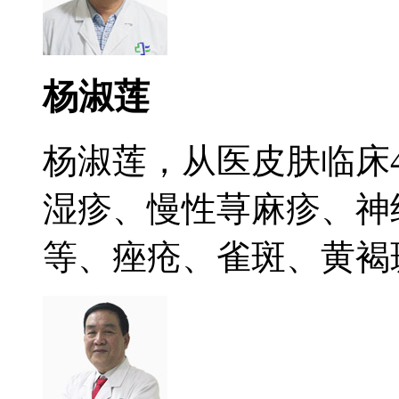
杨淑莲
杨淑莲，从医皮肤临床
湿疹、慢性荨麻疹、神
等、痤疮、雀斑、黄褐斑.