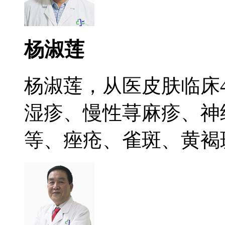
杨淑莲
杨淑莲，从医皮肤临床
湿疹、慢性荨麻疹、神
等、痤疮、雀斑、黄褐斑.