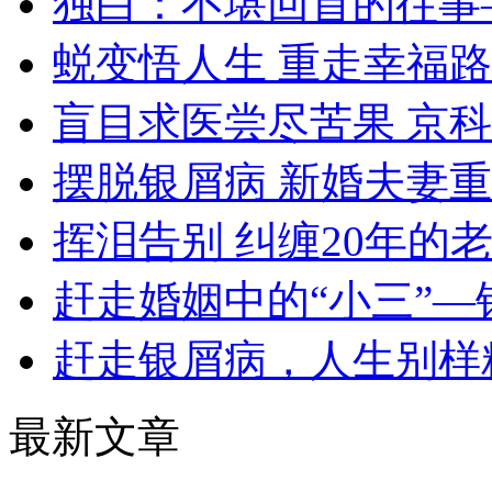
独白：不堪回首的往事
蜕变悟人生 重走幸福路
盲目求医尝尽苦果 京
摆脱银屑病 新婚夫妻
挥泪告别 纠缠20年的
赶走婚姻中的“小三”—
赶走银屑病，人生别样
最新文章