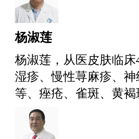
杨淑莲
杨淑莲，从医皮肤临床
湿疹、慢性荨麻疹、神
等、痤疮、雀斑、黄褐斑.