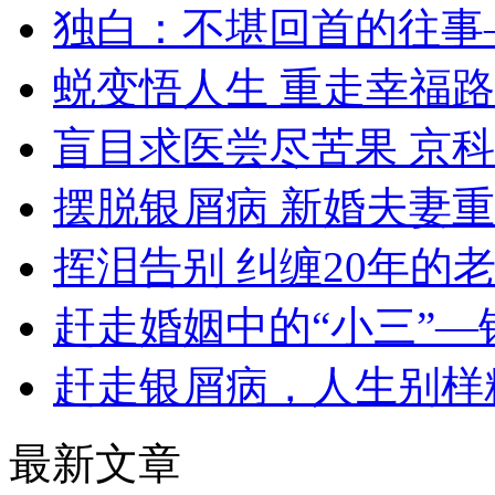
独白：不堪回首的往事
蜕变悟人生 重走幸福路
盲目求医尝尽苦果 京
摆脱银屑病 新婚夫妻
挥泪告别 纠缠20年的
赶走婚姻中的“小三”—
赶走银屑病，人生别样
最新文章