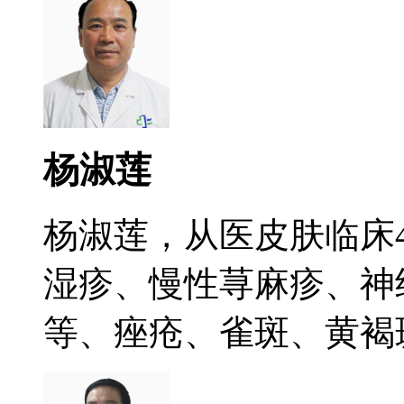
杨淑莲
杨淑莲，从医皮肤临床
湿疹、慢性荨麻疹、神
等、痤疮、雀斑、黄褐斑.