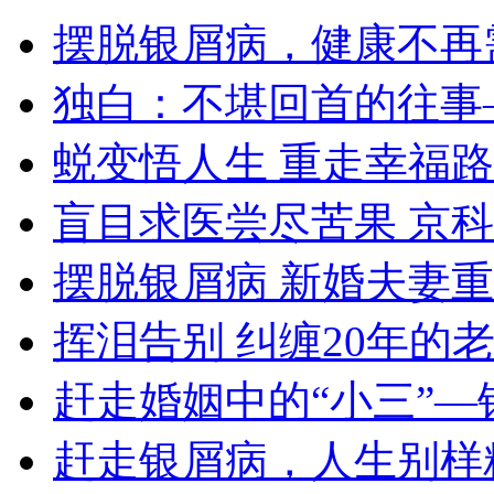
摆脱银屑病，健康不再
独白：不堪回首的往事
蜕变悟人生 重走幸福路
盲目求医尝尽苦果 京
摆脱银屑病 新婚夫妻
挥泪告别 纠缠20年的
赶走婚姻中的“小三”—
赶走银屑病，人生别样