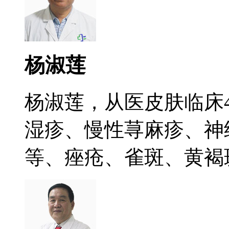
杨淑莲
杨淑莲，从医皮肤临床
湿疹、慢性荨麻疹、神
等、痤疮、雀斑、黄褐斑.