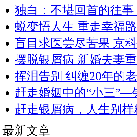
独白：不堪回首的往事
蜕变悟人生 重走幸福路
盲目求医尝尽苦果 京
摆脱银屑病 新婚夫妻
挥泪告别 纠缠20年的
赶走婚姻中的“小三”—
赶走银屑病，人生别样
最新文章