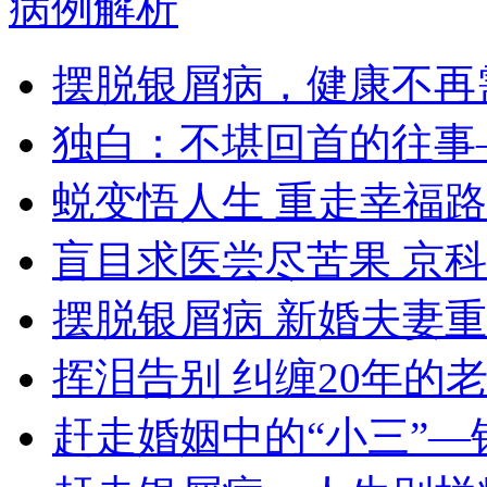
病例解析
摆脱银屑病，健康不再
独白：不堪回首的往事
蜕变悟人生 重走幸福路
盲目求医尝尽苦果 京
摆脱银屑病 新婚夫妻
挥泪告别 纠缠20年的
赶走婚姻中的“小三”—