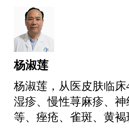
杨淑莲
杨淑莲，从医皮肤临床
湿疹、慢性荨麻疹、神
等、痤疮、雀斑、黄褐斑.