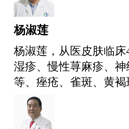
杨淑莲
杨淑莲，从医皮肤临床
湿疹、慢性荨麻疹、神
等、痤疮、雀斑、黄褐斑.