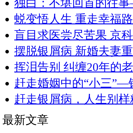
独白：不堪回首的往事
蜕变悟人生 重走幸福路
盲目求医尝尽苦果 京
摆脱银屑病 新婚夫妻
挥泪告别 纠缠20年的
赶走婚姻中的“小三”—
赶走银屑病，人生别样
最新文章