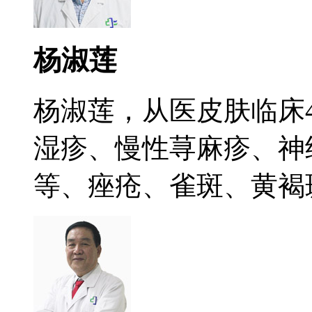
杨淑莲
杨淑莲，从医皮肤临床
湿疹、慢性荨麻疹、神
等、痤疮、雀斑、黄褐斑.