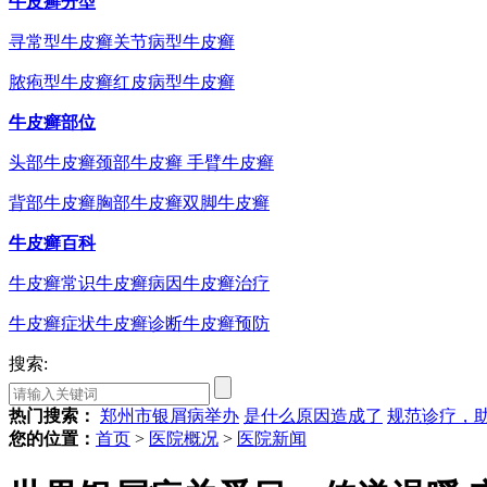
牛皮癣分型
寻常型牛皮癣
关节病型牛皮癣
脓疱型牛皮癣
红皮病型牛皮癣
牛皮癣部位
头部牛皮癣
颈部牛皮癣
手臂牛皮癣
背部牛皮癣
胸部牛皮癣
双脚牛皮癣
牛皮癣百科
牛皮癣常识
牛皮癣病因
牛皮癣治疗
牛皮癣症状
牛皮癣诊断
牛皮癣预防
搜索:
热门搜索：
郑州市银屑病举办
是什么原因造成了
规范诊疗，
您的位置：
首页
>
医院概况
>
医院新闻