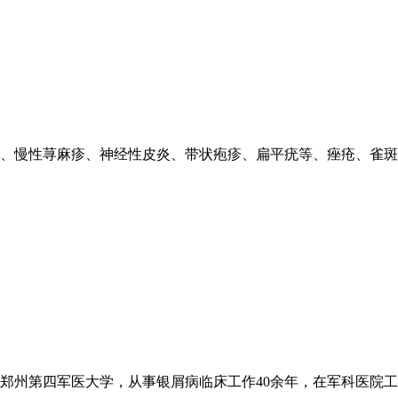
、慢性荨麻疹、神经性皮炎、带状疱疹、扁平疣等、痤疮、雀斑、
州第四军医大学，从事银屑病临床工作40余年，在军科医院工作3