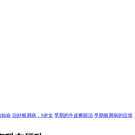
助知命
治好银屑病，9岁女
早期的牛皮癣能治
早期银屑病的症状