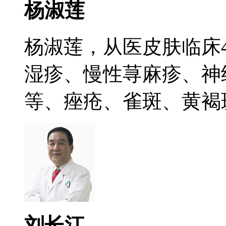
杨淑莲
杨淑莲，从医皮肤临床
湿疹、慢性荨麻疹、神
等、痤疮、雀斑、黄褐斑.
刘长江