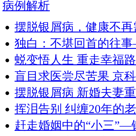
病例解析
摆脱银屑病，健康不再
独白：不堪回首的往事
蜕变悟人生 重走幸福路
盲目求医尝尽苦果 京
摆脱银屑病 新婚夫妻
挥泪告别 纠缠20年的
赶走婚姻中的“小三”—