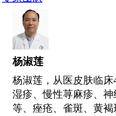
杨淑莲
杨淑莲，从医皮肤临床
湿疹、慢性荨麻疹、神
等、痤疮、雀斑、黄褐斑.