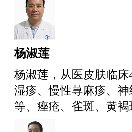
杨淑莲
杨淑莲，从医皮肤临床
湿疹、慢性荨麻疹、神
等、痤疮、雀斑、黄褐斑.