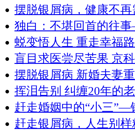
摆脱银屑病，健康不再
独白：不堪回首的往事
蜕变悟人生 重走幸福路
盲目求医尝尽苦果 京
摆脱银屑病 新婚夫妻
挥泪告别 纠缠20年的
赶走婚姻中的“小三”—
赶走银屑病，人生别样