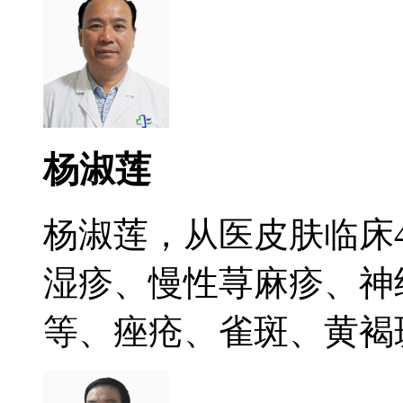
杨淑莲
杨淑莲，从医皮肤临床
湿疹、慢性荨麻疹、神
等、痤疮、雀斑、黄褐斑.