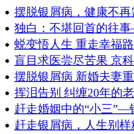
摆脱银屑病，健康不再
独白：不堪回首的往事
蜕变悟人生 重走幸福路
盲目求医尝尽苦果 京
摆脱银屑病 新婚夫妻
挥泪告别 纠缠20年的
赶走婚姻中的“小三”—
赶走银屑病，人生别样