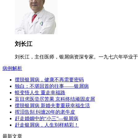
刘长江
刘长江，主任医师，银屑病资深专家。一九七六年毕业于郑
病例解析
摆脱银屑病，健康不再需要密码
独白：不堪回首的往事——银屑病
蜕变悟人生 重走幸福路
盲目求医尝尽苦果 京科终结顽固皮屑
摆脱银屑病 新婚夫妻重获幸福生活
挥泪告别 纠缠20年的老牛皮
赶走婚姻中的“小三”—银屑病
赶走银屑病，人生别样精彩！
最新文章