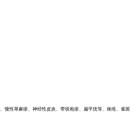
、慢性荨麻疹、神经性皮炎、带状疱疹、扁平疣等、痤疮、雀斑、