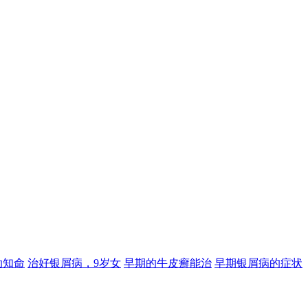
助知命
治好银屑病，9岁女
早期的牛皮癣能治
早期银屑病的症状