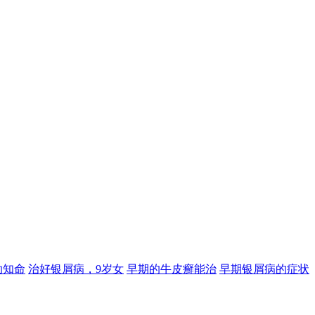
助知命
治好银屑病，9岁女
早期的牛皮癣能治
早期银屑病的症状