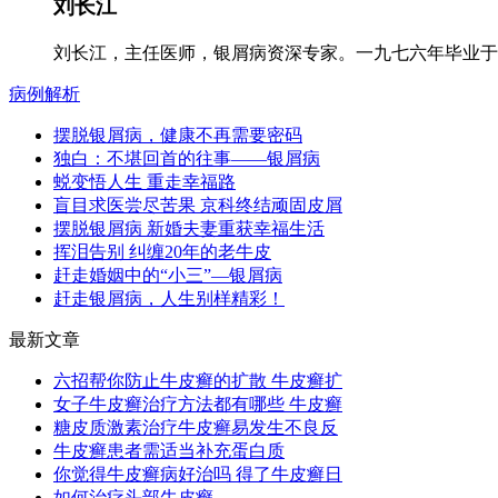
刘长江
刘长江，主任医师，银屑病资深专家。一九七六年毕业于郑
病例解析
摆脱银屑病，健康不再需要密码
独白：不堪回首的往事——银屑病
蜕变悟人生 重走幸福路
盲目求医尝尽苦果 京科终结顽固皮屑
摆脱银屑病 新婚夫妻重获幸福生活
挥泪告别 纠缠20年的老牛皮
赶走婚姻中的“小三”—银屑病
赶走银屑病，人生别样精彩！
最新文章
六招帮你防止牛皮癣的扩散 牛皮癣扩
女子牛皮癣治疗方法都有哪些 牛皮癣
糖皮质激素治疗牛皮癣易发生不良反
牛皮癣患者需适当补充蛋白质
你觉得牛皮癣病好治吗 得了牛皮癣日
如何治疗头部牛皮癣