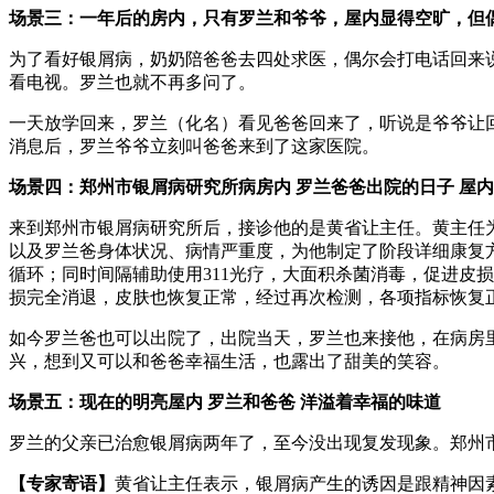
场景三：一年后的房内，只有罗兰和爷爷，屋内显得空旷，但
为了看好银屑病，奶奶陪爸爸去四处求医，偶尔会打电话回来
看电视。罗兰也就不再多问了。
一天放学回来，罗兰（化名）看见爸爸回来了，听说是爷爷让
消息后，罗兰爷爷立刻叫爸爸来到了这家医院。
场景四：郑州市银屑病研究所病房内 罗兰爸爸出院的日子 屋
来到郑州市银屑病研究所后，接诊他的是黄省让主任。黄主任
以及罗兰爸身体状况、病情严重度，为他制定了阶段详细康复方
循环；同时间隔辅助使用311光疗，大面积杀菌消毒，促进皮
损完全消退，皮肤也恢复正常，经过再次检测，各项指标恢复
如今罗兰爸也可以出院了，出院当天，罗兰也来接他，在病房
兴，想到又可以和爸爸幸福生活，也露出了甜美的笑容。
场景五：现在的明亮屋内 罗兰和爸爸 洋溢着幸福的味道
罗兰的父亲已治愈银屑病两年了，至今没出现复发现象。郑州
【专家寄语】
黄省让主任表示，银屑病产生的诱因是跟精神因