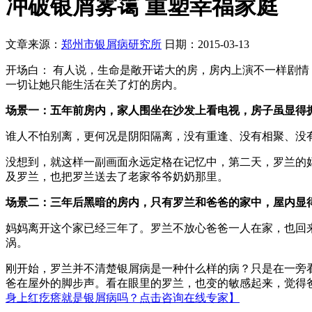
冲破银屑雾霭 重塑幸福家庭
文章来源：
郑州市银屑病研究所
日期：2015-03-13
开场白： 有人说，生命是敞开诺大的房，房内上演不一样剧情
一切让她只能生活在关了灯的房内。
场景一：五年前房内，家人围坐在沙发上看电视，房子虽显得
谁人不怕别离，更何况是阴阳隔离，没有重逢、没有相聚、没
没想到，就这样一副画面永远定格在记忆中，第二天，罗兰的
及罗兰，也把罗兰送去了老家爷爷奶奶那里。
场景二：三年后黑暗的房内，只有罗兰和爸爸的家中，屋内显
妈妈离开这个家已经三年了。罗兰不放心爸爸一人在家，也回
涡。
刚开始，罗兰并不清楚银屑病是一种什么样的病？只是在一旁
爸在屋外的脚步声。看在眼里的罗兰，也变的敏感起来，觉得
身上红疙瘩就是银屑病吗？点击咨询在线专家】