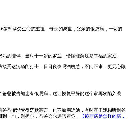
16岁却承受生命的重担，母亲的离世，父亲的银屑病，一切的
妈妈的陪伴。当时十一岁的罗兰，懵懂理解这是幸福的家庭。
法接受这沉痛的打击，日日夜夜喝酒解愁，不问正事，更无心顾
兰爸爸被告知患有银屑病，这让恢复平静的这个家再次陷入漩
着爸爸渐渐变得沉默寡言、也不愿亲近她，有时夜里迷糊听到爸
回到一句，别担心，爸爸会永远陪着你。
【银屑病是怎样的病，