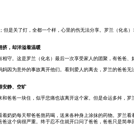
；但是关了灯，全都一个样，心里的伤无法分享。罗兰（化名）
拥挤，却洋溢着温暖
有相守。这是罗兰（化名）最后一次享受家人的团聚，有爸爸、
妈妈因为意外的事故离开他们。看到爱人的离去，罗兰的爸爸无
得安静、空旷
来和爸爸一块住，似乎悲痛也该离开这个家。但是命运多舛，罗
看着奶奶每天帮爸爸熬药喝，送来各种身上涂抹的药物。罗兰看
爸爸这个病很严重。终于忍不住就开口问了爸爸，爸爸只是简单