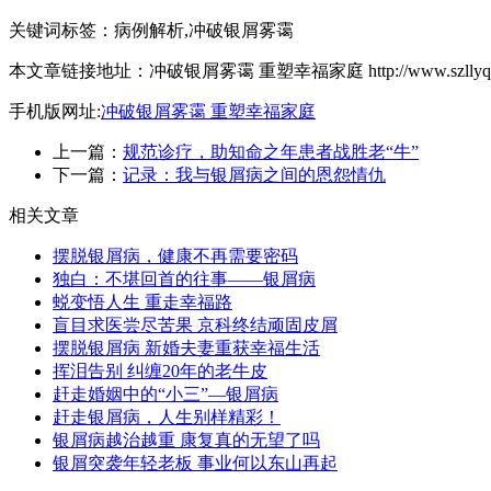
关键词标签：病例解析,冲破银屑雾霭
本文章链接地址：冲破银屑雾霭 重塑幸福家庭 http://www.szllyq.com/ar
手机版网址:
冲破银屑雾霭 重塑幸福家庭
上一篇：
规范诊疗，助知命之年患者战胜老“牛”
下一篇：
记录：我与银屑病之间的恩怨情仇
相关文章
摆脱银屑病，健康不再需要密码
独白：不堪回首的往事——银屑病
蜕变悟人生 重走幸福路
盲目求医尝尽苦果 京科终结顽固皮屑
摆脱银屑病 新婚夫妻重获幸福生活
挥泪告别 纠缠20年的老牛皮
赶走婚姻中的“小三”—银屑病
赶走银屑病，人生别样精彩！
银屑病越治越重 康复真的无望了吗
银屑突袭年轻老板 事业何以东山再起