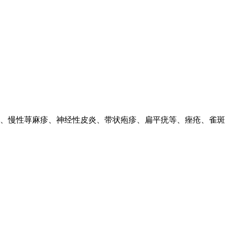
、慢性荨麻疹、神经性皮炎、带状疱疹、扁平疣等、痤疮、雀斑、