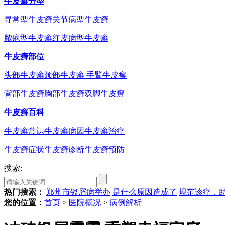
牛皮癣分型
寻常型牛皮癣
关节病型牛皮癣
脓疱型牛皮癣
红皮病型牛皮癣
牛皮癣部位
头部牛皮癣
颈部牛皮癣
手臂牛皮癣
背部牛皮癣
胸部牛皮癣
双脚牛皮癣
牛皮癣百科
牛皮癣常识
牛皮癣病因
牛皮癣治疗
牛皮癣症状
牛皮癣诊断
牛皮癣预防
搜索:
热门搜索：
郑州市银屑病举办
是什么原因造成了
规范诊疗，
您的位置：
首页
>
医院概况
>
病例解析