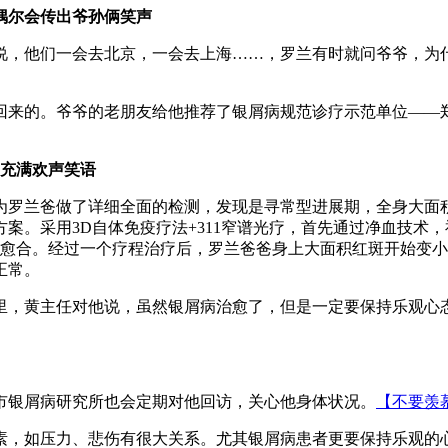
偶尔会传出爷孙俩笑声
说，他们一会去北京，一会去上海……，罗兰有时就问爷爷，为
回来的。爷爷的老朋友给他推荐了银屑病规范诊疗示范单位——
内充满欢声笑语
为罗兰爸做了详细全面的检测，发现是寻常型进展期，全身大面
案。采用3D自体免疫疗法+311窄谱光疗，首先通过净血技术
损愈合。经过一个疗程治疗后，罗兰爸爸身上大面积红斑开始变
正常。
里，黄主任对他说，虽然银屑病治愈了，但是一定要保持乐观心
市银屑病研究所也会定期对他回访，关心他身体状况。
【不要羡
素，如压力、悲伤有很大关系。尤其银屑病患者更要保持乐观的