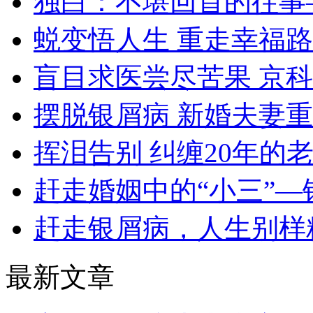
独白：不堪回首的往事
蜕变悟人生 重走幸福路
盲目求医尝尽苦果 京
摆脱银屑病 新婚夫妻
挥泪告别 纠缠20年的
赶走婚姻中的“小三”—
赶走银屑病，人生别样
最新文章