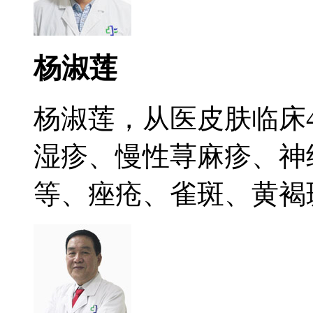
杨淑莲
杨淑莲，从医皮肤临床
湿疹、慢性荨麻疹、神
等、痤疮、雀斑、黄褐斑.