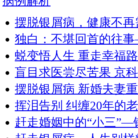
病例解析
摆脱银屑病，健康不再
独白：不堪回首的往事
蜕变悟人生 重走幸福路
盲目求医尝尽苦果 京
摆脱银屑病 新婚夫妻
挥泪告别 纠缠20年的
赶走婚姻中的“小三”—