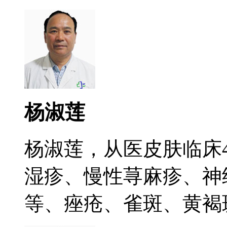
杨淑莲
杨淑莲，从医皮肤临床
湿疹、慢性荨麻疹、神
等、痤疮、雀斑、黄褐斑.